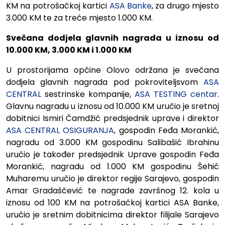
KM na potrošačkoj kartici
ASA Banke
, za drugo mjesto
3.000 KM te za treće mjesto 1.000 KM.
Svečana dodjela glavnih nagrada u iznosu od
10.000 KM, 3.000 KM i 1.000 KM
U prostorijama općine Olovo održana je svečana
dodjela glavnih nagrada pod pokroviteljsvom
ASA
CENTRAL
sestrinske kompanije,
ASA TESTING centar
.
Glavnu nagradu u iznosu od 10.000 KM uručio je sretnoj
dobitnici Ismiri Čamdžić predsjednik uprave i direktor
ASA CENTRAL OSIGURANJA
, gospodin Feđa Morankić,
nagradu od 3.000 KM gospodinu Salibašić Ibrahinu
uručio je također predsjednik Uprave gospodin Feđa
Morankić, nagradu od 1.000 KM gospodinu Šehić
Muharemu uručio je direktor regije Sarajevo, gospodin
Amar Gradaščević te nagrade završnog 12. kola u
iznosu od 100 KM na potrošačkoj kartici ASA Banke,
uručio je sretnim dobitnicima direktor filijale Sarajevo