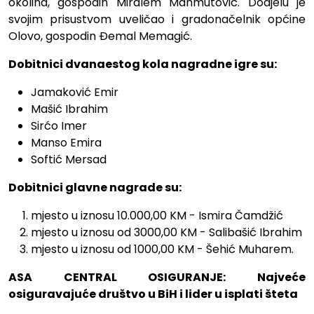
okolina, gospodin Miralem Mahmutović. Dodjelu je
svojim prisustvom uveličao i gradonačelnik općine
Olovo, gospodin Đemal Memagić.
Dobitnici dvanaestog kola nagradne igre su:
Jamaković Emir
Mašić Ibrahim
Sirćo Imer
Manso Emira
Softić Mersad
Dobitnici glavne nagrade su:
mjesto u iznosu 10.000,00 KM - Ismira Čamdžić
mjesto u iznosu od 3000,00 KM - Salibašić Ibrahim
mjesto u iznosu od 1000,00 KM - Šehić Muharem.
ASA CENTRAL OSIGURANJE: Najveće
osiguravajuće društvo u BiH i lider u isplati šteta