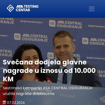
Početna
Svečana dodjela glavne
nagrade u iznosu od 10.000
KM
Sestrinska kompanija ASA CENTRAL OSIGURANJA
uručila nagrade dobitnicima
07.02.2024