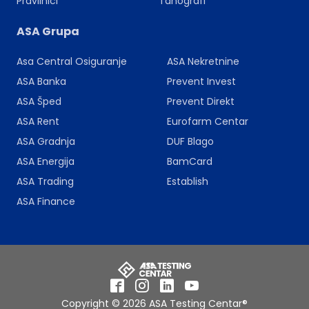
Pravilnici
Tahografi
ASA Grupa
Asa Central Osiguranje
ASA Nekretnine
ASA Banka
Prevent Invest
ASA Šped
Prevent Direkt
ASA Rent
Eurofarm Centar
ASA Gradnja
DUF Blago
ASA Energija
BamCard
ASA Trading
Establish
ASA Finance
Facebook
Instagram
LinkedIn
YouTube
Copyright © 2026 ASA Testing Centar®